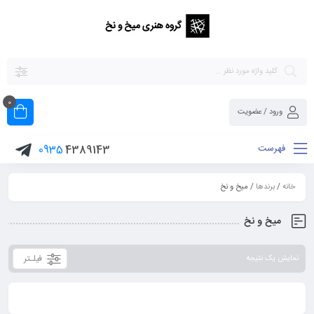
0
ورود / عضویت
فهرست
0935
4389143
خانه
/
برندها
/ میخ و نخ
میخ و نخ
فیلـتر
نمایش یک نتیجه