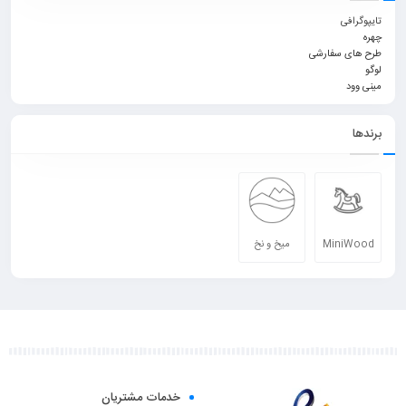
تایپوگرافی
چهره
طرح های سفارشی
لوگو
مینی وود
برندها
MiniWood
میخ و نخ
خدمات مشتریان