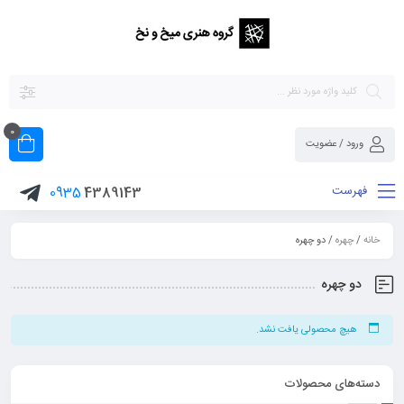
0
ورود / عضویت
فهرست
0935
4389143
خانه
/
چهره
/ دو چهره
دو چهره
هیچ محصولی یافت نشد.
دسته‌های محصولات