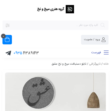
0
ورود / عضویت
فهرست
0935
4389143
خانه
/
تایپوگرافی
/ تابلو دستبافت میخ و نخ عشق