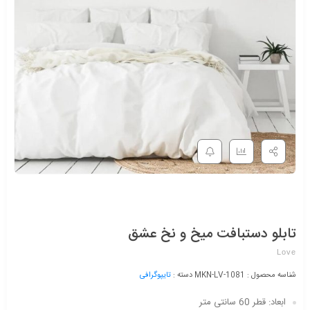
تابلو دستبافت میخ و نخ عشق
Love
شناسه محصول :
MKN-LV-1081
دسته :
تایپوگرافی
ابعاد:
قطر 60 سانتی متر